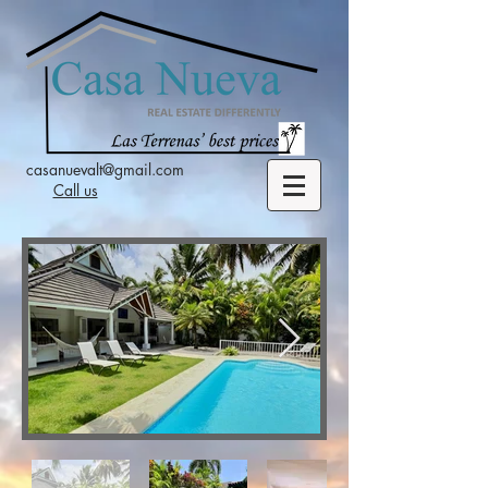
casanuevalt@gmail.com
Call us