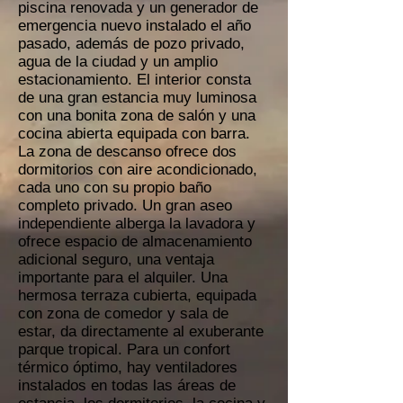
piscina renovada y un generador de
emergencia nuevo instalado el año
pasado, además de pozo privado,
agua de la ciudad y un amplio
estacionamiento. El interior consta
de una gran estancia muy luminosa
con una bonita zona de salón y una
cocina abierta equipada con barra.
La zona de descanso ofrece dos
dormitorios con aire acondicionado,
cada uno con su propio baño
completo privado. Un gran aseo
independiente alberga la lavadora y
ofrece espacio de almacenamiento
adicional seguro, una ventaja
importante para el alquiler. Una
hermosa terraza cubierta, equipada
con zona de comedor y sala de
estar, da directamente al exuberante
parque tropical. Para un confort
térmico óptimo, hay ventiladores
instalados en todas las áreas de