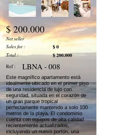
$ 200.000
Net seller
Sales fee :
$ 0
Total :
$ 200.000
LBNA - 008
Ref :
Este magnífico apartamento está
idealmente ubicado en el primer piso
de una residencia de lujo con
seguridad, situada en el corazón de
un gran parque tropical
perfectamente mantenido a solo 100
metros de la playa. El condominio
cuenta con equipos de alta calidad
recientemente actualizados,
incluyendo un nuevo portón, una