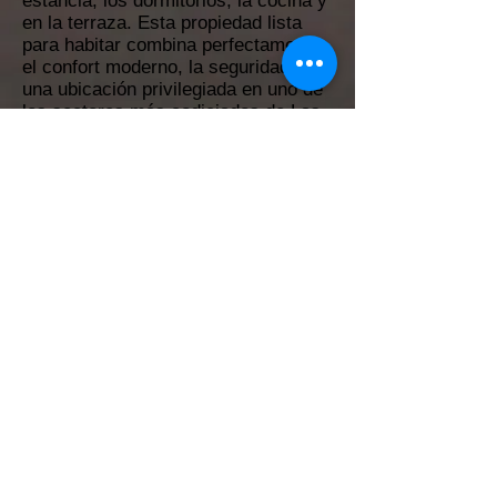
estancia, los dormitorios, la cocina y
en la terraza. Esta propiedad lista
para habitar combina perfectamente
el confort moderno, la seguridad y
una ubicación privilegiada en uno de
los sectores más codiciados de Las
Terrenas.
2
2,5
115 m²
Si
Si
No
Si
Las Ballenas
Back