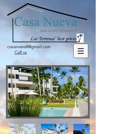
casanuevalt@gmail.com
Call us