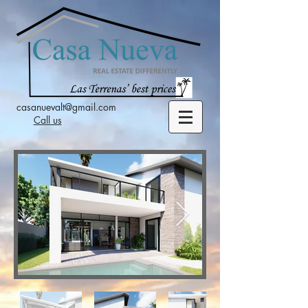
casanuevalt@gmail.com
Call us