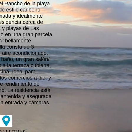
el Rancho de la playa
de estilo caribeño
rmada y idealmente
esidencia cerca de
s y playas de Las
do en una gran parcela
² bellamente
lla consta de 3
 aire acondicionado,
 baño, un gran salón/
 a la terraza cubierta,
cina. Ideal para
los comercios a pie, y
te rendimiento de
bnb. La residencia está
antenida y asegurada
la entrada y cámaras
BALLENAS