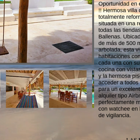
Oportunidad en 
!! Hermosa villa 
totalmente refo
situada en una r
todas las tienda
Ballenas. Ubica
de más de 500 m
arbolada, esta vi
habitaciones con
cada una con su
cocina con vistas
y la hermosa pis
acceder a todos 
para un excelen
alquiler tipo Air
perfectamente m
con watchee en 
de vigilancia.
LAS 