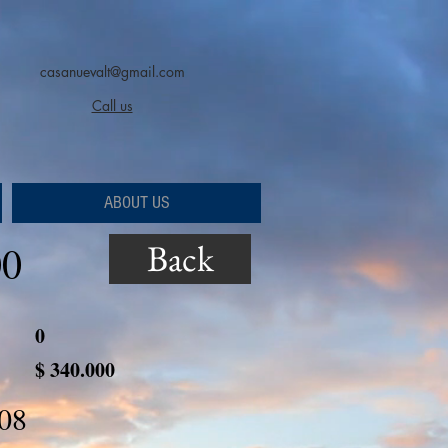
casanuevalt@gmail.com
Call us
ABOUT US
Back
00
0
$ 340.000
08