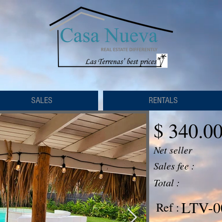
SALES
RENTALS
$ 340.0
Net seller
Sales fee :
Total :
LTV-0
Ref :